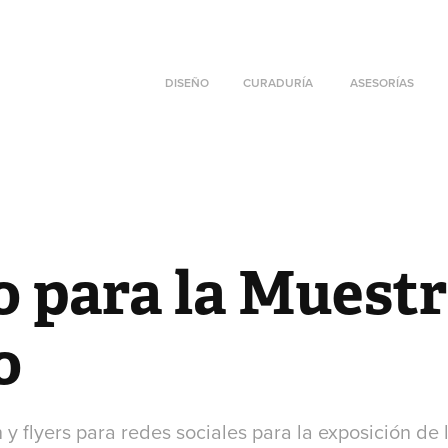
DISEÑO
CURADURÍA
ASESORÍAS
 para la Muestr
o
 y flyers para redes sociales para la exposición de 