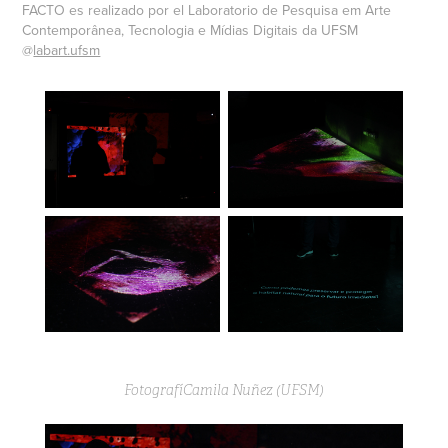
FACTO es realizado por el Laboratorio de Pesquisa em Arte
Contemporânea, Tecnologia e Mídias Digitais da UFSM
@
labart.ufsm
FotografíCamila Nuñez (UFSM)