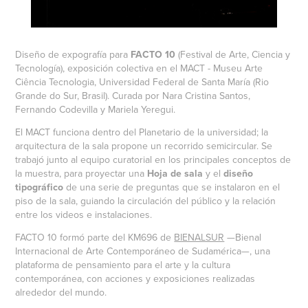
Diseño de expografía para
FACTO 10
(Festival de Arte, Ciencia y
Tecnología), exposición colectiva en el MACT - Museu Arte
Ciência Tecnologia, Universidad Federal de Santa María (Rio
Grande do Sur, Brasil). Curada por Nara Cristina Santos,
Fernando Codevilla y Mariela Yeregui.
El MACT funciona dentro del Planetario de la universidad; la
arquitectura de la sala propone un recorrido semicircular. Se
trabajó junto al equipo curatorial en los principales conceptos de
la muestra, para proyectar una
Hoja de sala
y el
diseño
tipográfico
de una serie de preguntas que se instalaron en el
piso de la sala, guiando la circulación del público y la relación
entre los videos e instalaciones.
FACTO 10 formó parte del KM696 de
BIENALSUR
—Bienal
Internacional de Arte Contemporáneo de Sudamérica—, una
plataforma de pensamiento para el arte y la cultura
contemporánea, con acciones y exposiciones realizadas
alrededor del mundo.