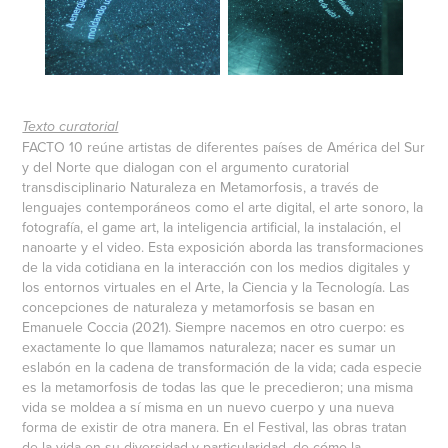
Texto curatorial
FACTO 10 reúne artistas de diferentes países de América del Sur
y del Norte que dialogan con el argumento curatorial
transdisciplinario Naturaleza en Metamorfosis, a través de
lenguajes contemporáneos como el arte digital, el arte sonoro, la
fotografía, el game art, la inteligencia artificial, la instalación, el
nanoarte y el video. Esta exposición aborda las transformaciones
de la vida cotidiana en la interacción con los medios digitales y
los entornos virtuales en el Arte, la Ciencia y la Tecnología. Las
concepciones de naturaleza y metamorfosis se basan en
Emanuele Coccia (2021). Siempre nacemos en otro cuerpo: es
exactamente lo que llamamos naturaleza; nacer es sumar un
eslabón en la cadena de transformación de la vida; cada especie
es la metamorfosis de todas las que le precedieron; una misma
vida se moldea a sí misma en un nuevo cuerpo y una nueva
forma de existir de otra manera. En el Festival, las obras tratan
de la vida en su diversidad y particularidad, de cómo la