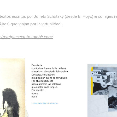
extos escritos por Julieta Schatzky (desde El Hoyo) & collages r
res) que viajan por la virtualidad.
://eltriplesecreto.tumblr.com/