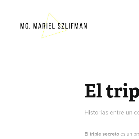
El tri
Historias entre un co
El triple secreto
es un pr