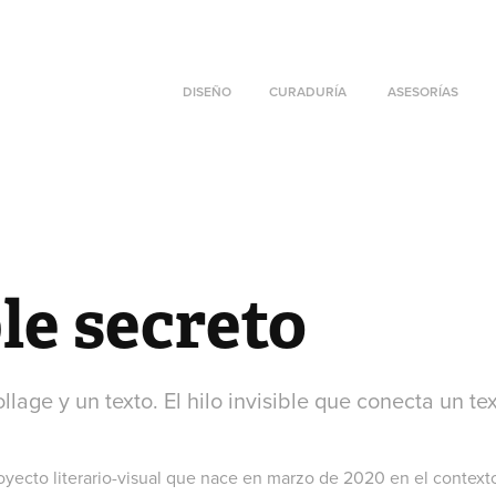
DISEÑO
CURADURÍA
ASESORÍAS
ple secreto
llage y un texto. El hilo invisible que conecta un te
oyecto literario-visual que nace en marzo de 2020 en el context